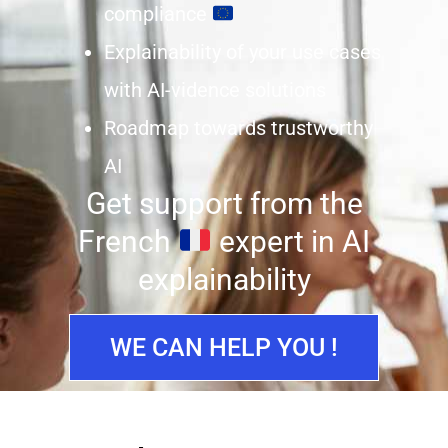
compliance
Explainability of your use cases
with AI-vidence solutions
Roadmap towards trustworthy
AI
Get support from the
French
expert in AI
explainability
WE CAN HELP YOU !