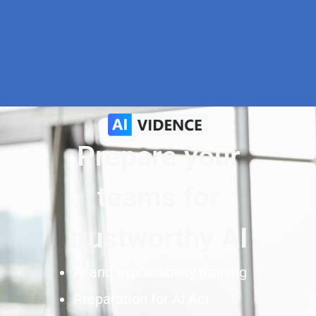
Prepare your
teams for
trustworthy AI
AI and explanability training
Preparation for AI Act