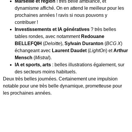
Marseille et région
! très belle ambiance, et
dynamisme affiché. On en attend le meilleur pour les
prochaines années ! ravis si nous pouvons y
contribuer !
Investissements et IA génératives
? très belles
tables rondes, avec notamment
Redouane
BELLEFQIH
(
Deloitte
),
Sylvain Duranton
(
BCG X
)
échangeant avec
Laurent Daudet
(
LightOn
) et
Arthur
Mensch
(
Mistral
).
IA et sports, arts
: belles illustrations également, sur
des secteurs moins habituels.
Deux très belles journées. Certainement une impulsion
notable pour une très belle dynamique, prometteuse pour
les prochaines années.