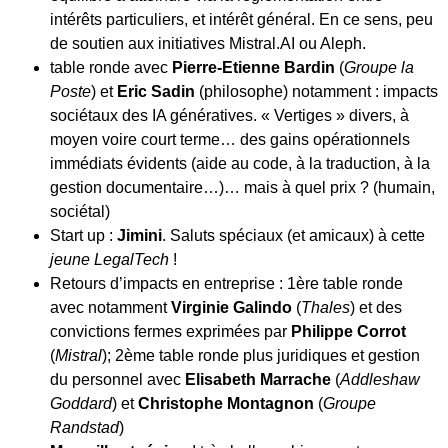
intérêts particuliers, et intérêt général. En ce sens, peu
de soutien aux initiatives Mistral.AI ou Aleph.
table ronde avec
Pierre-Etienne Bardin
(
Groupe la
Poste
) et
Eric Sadin
(philosophe) notamment : impacts
sociétaux des IA génératives. « Vertiges » divers, à
moyen voire court terme… des gains opérationnels
immédiats évidents (aide au code, à la traduction, à la
gestion documentaire…)… mais à quel prix ? (humain,
sociétal)
Start up :
Jimini
. Saluts spéciaux (et amicaux) à cette
jeune LegalTech
!
Retours d’impacts en entreprise : 1ère table ronde
avec notamment
Virginie Galindo
(
Thales
) et des
convictions fermes exprimées par
Philippe Corrot
(
Mistral
); 2ème table ronde plus juridiques et gestion
du personnel avec
Elisabeth Marrache
(
Addleshaw
Goddard
) et
Christophe Montagnon
(
Groupe
Randstad
)