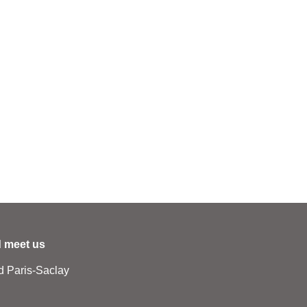
 meet us
d Paris-Saclay