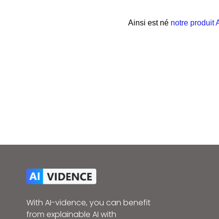
Ainsi est né
notre produit 
With AI-vidence, you can benefit
from explainable AI with