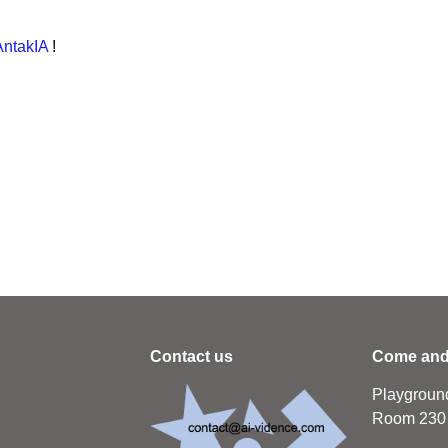
AntakIA
!
Contact us
Come and
Playgroun
Room 230