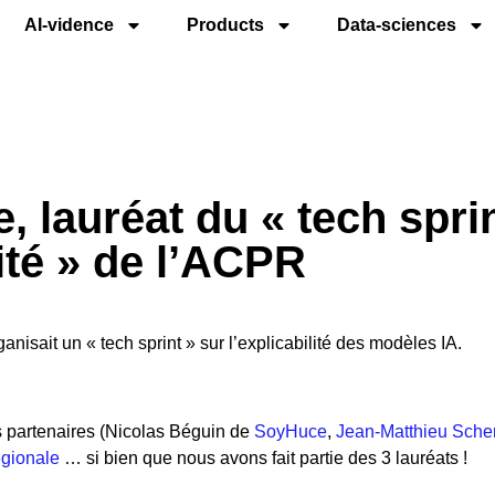
AI-vidence
Products
Data-sciences
, lauréat du « tech spri
ité » de l’ACPR
anisait un « tech sprint » sur l’explicabilité des modèles IA.
 partenaires (Nicolas Béguin de
SoyHuce
,
Jean-Matthieu Scher
égionale
… si bien que nous avons fait partie des 3 lauréats !